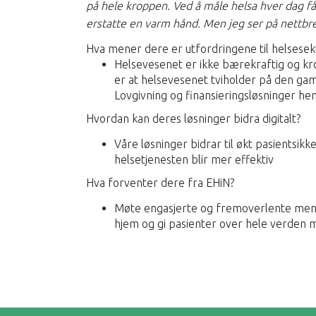
på hele kroppen. Ved å måle helsa hver dag får
erstatte en varm hånd. Men jeg ser på nettbret
Hva mener dere er utfordringene til helsesek
Helsevesenet er ikke bærekraftig og kro
er at helsevesenet tviholder på den gaml
Lovgivning og finansieringsløsninger he
Hvordan kan deres løsninger bidra digitalt?
Våre løsninger bidrar til økt pasientsik
helsetjenesten blir mer effektiv
Hva forventer dere fra EHiN?
Møte engasjerte og fremoverlente menn
hjem og gi pasienter over hele verden mu