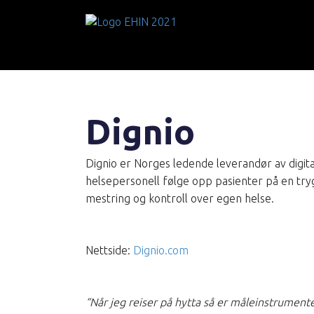
Dignio
Dignio er Norges ledende leverandør av digi
helsepersonell følge opp pasienter på en try
mestring og kontroll over egen helse.
Nettside:
Dignio.com
“Når jeg reiser på hytta så er måleinstrumente