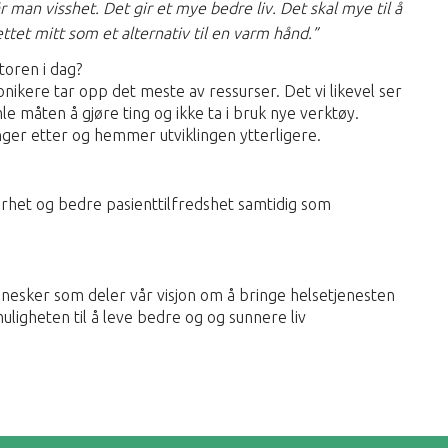
 man visshet. Det gir et mye bedre liv. Det skal mye til å
tet mitt som et alternativ til en varm hånd.”
toren i dag?
nikere tar opp det meste av ressurser. Det vi likevel ser
e måten å gjøre ting og ikke ta i bruk nye verktøy.
nger etter og hemmer utviklingen ytterligere.
kerhet og bedre pasienttilfredshet samtidig som
esker som deler vår visjon om å bringe helsetjenesten
ligheten til å leve bedre og og sunnere liv