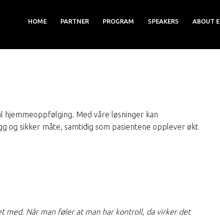
HOME
PARTNER
PROGRAM
SPEAKERS
ABOUT E
tal hjemmeoppfølging. Med våre løsninger kan
gg og sikker måte, samtidig som pasientene opplever økt
t med. Når man føler at man har kontroll, da virker det