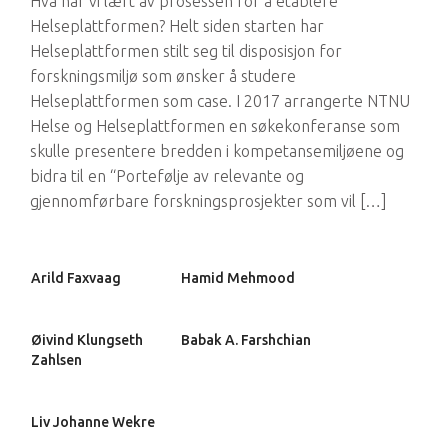
Hva har vi lært av prosessen for å etablere
Helseplattformen? Helt siden starten har
Helseplattformen stilt seg til disposisjon for
forskningsmiljø som ønsker å studere
Helseplattformen som case. I 2017 arrangerte NTNU
Helse og Helseplattformen en søkekonferanse som
skulle presentere bredden i kompetansemiljøene og
bidra til en “Portefølje av relevante og
gjennomførbare forskningsprosjekter som vil […]
Arild Faxvaag
Hamid Mehmood
Øivind Klungseth
Babak A. Farshchian
Zahlsen
Liv Johanne Wekre