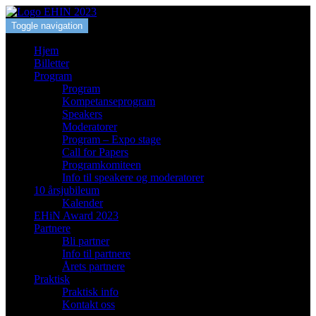
Toggle navigation
Hjem
Billetter
Program
Program
Kompetanseprogram
Speakers
Moderatorer
Program – Expo stage
Call for Papers
Programkomiteen
Info til speakere og moderatorer
10 årsjubileum
Kalender
EHiN Award 2023
Partnere
Bli partner
Info til partnere
Årets partnere
Praktisk
Praktisk info
Kontakt oss