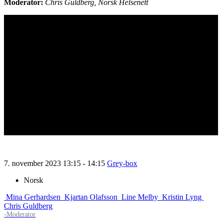
Moderator:
Chris Guldberg, Norsk Helsenett
7. november 2023
13:15 - 14:15
Grey-box
Norsk
Mina Gerhardsen
Kjartan Olafsson
Line Melby
Kristin Lyng
Chris Guldberg
-Moderator