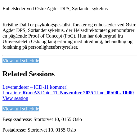
Enhetsleder ved Østre Agder DPS, Sørlandet sykehus
Kristine Dahl er psykologspesialist, forsker og enhetsleder ved Østre
Agder DPS, Sørlandet sykehus, der Helsedirektoratet gjennomfører
en pågående Proof of Concept (PoC). Hun har doktorgrad fra
Universitetet i Oslo og lang erfaring med utredning, behandling og
forskning på personlighetsforstyrrelser.
View full schedule
Related Sessions
Leverandører – ICD-11 kommer!
Location:
Rom A3
Date:
11. November 2025
Time:
09:00 - 10:00
View session
View full schedule
Besøksadresse: Stortorvet 10, 0155 Oslo
Postadresse: Stortorvet 10, 0155 Oslo