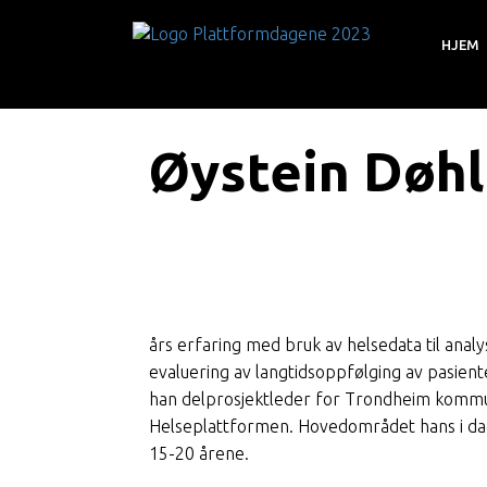
HJEM
Øystein Døhl
Seniorrådg
års erfaring med bruk av helsedata til an
evaluering av langtidsoppfølging av pasien
han delprosjektleder for Trondheim kommun
Helseplattformen. Hovedområdet hans i d
15-20 årene.