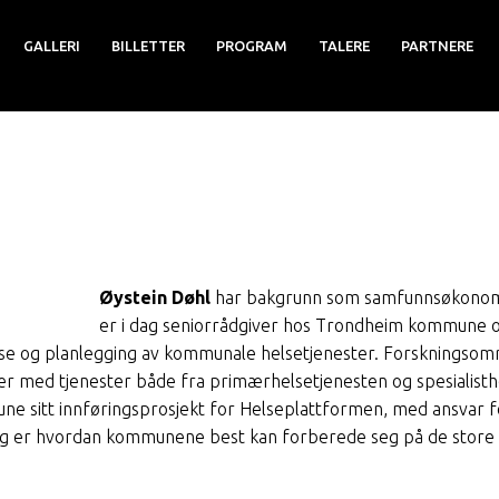
GALLERI
BILLETTER
PROGRAM
TALERE
PARTNERE
iver hos Trondheim kommune
Øystein Døhl
har bakgrunn som samfunnsøkonom
er i dag seniorrådgiver hos Trondheim kommune o
alyse og planlegging av kommunale helsetjenester. Forskningso
ter med tjenester både fra primærhelsetjenesten og spesialist
e sitt innføringsprosjekt for Helseplattformen, med ansvar 
ag er hvordan kommunene best kan forberede seg på de stor