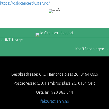
https://oslocancercluster.no/
← IKT-Norge
Posts
Kreftforeningen →
navigation
Besøksadresse: C. J. Hambros plass 2C, 0164 Oslo
Postadresse: C. J. Hambros plass 2C, 0164 Oslo
Org. nr.: 920 983 014
faktura@ehin.no