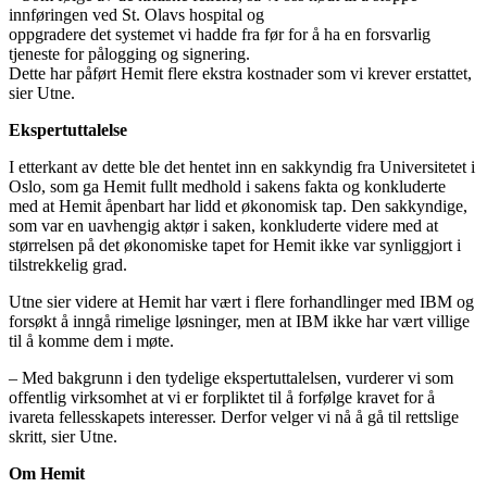
innføringen ved St. Olavs hospital og
oppgradere det systemet vi hadde fra før for å ha en forsvarlig
tjeneste for pålogging og signering.
Dette har påført Hemit flere ekstra kostnader som vi krever erstattet,
sier Utne.
Ekspertuttalelse
I etterkant av dette ble det hentet inn en sakkyndig fra Universitetet i
Oslo, som ga Hemit fullt medhold i sakens fakta og konkluderte
med at Hemit åpenbart har lidd et økonomisk tap. Den sakkyndige,
som var en uavhengig aktør i saken, konkluderte videre med at
størrelsen på det økonomiske tapet for Hemit ikke var synliggjort i
tilstrekkelig grad.
Utne sier videre at Hemit har vært i flere forhandlinger med IBM og
forsøkt å inngå rimelige løsninger, men at IBM ikke har vært villige
til å komme dem i møte.
– Med bakgrunn i den tydelige ekspertuttalelsen, vurderer vi som
offentlig virksomhet at vi er forpliktet til å forfølge kravet for å
ivareta fellesskapets interesser. Derfor velger vi nå å gå til rettslige
skritt, sier Utne.
Om Hemit