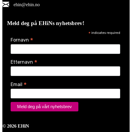
ehin@ehin.no
EHiN på Facebook
EHiN på LinkedIn
EHiN på Instagram
Meld deg på EHiNs nyhetsbrev!
*
indicates required
*
Fornavn
*
Etternavn
*
Email
© 2026 EHiN