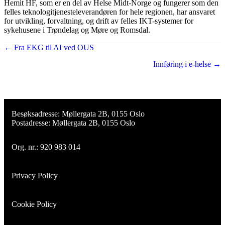
Hemit HF, som er en del av Helse Midt-Norge og fungerer som den
felles teknologitjenesteleverandøren for hele regionen, har ansvaret
for utvikling, forvaltning, og drift av felles IKT-systemer for
sykehusene i Trøndelag og Møre og Romsdal.
← Fra EKG til AI ved OUS
Posts
Innføring i e-helse →
navigation
Besøksadresse: Møllergata 2B, 0155 Oslo
Postadresse: Møllergata 2B, 0155 Oslo
Org. nr.: 920 983 014
Privacy Policy
Cookie Policy