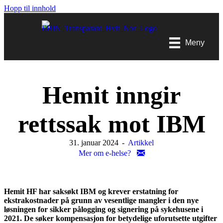
Hopp til innhold
Meny
Hemit inngir
rettssak mot IBM
31. januar 2024
-
Artikkel
Mer om e-helse?
Hemit HF har saksøkt IBM og krever erstatning for
ekstrakostnader på grunn av vesentlige mangler i den nye
løsningen for sikker pålogging og signering på sykehusene i
2021. De søker kompensasjon for betydelige uforutsette utgifter