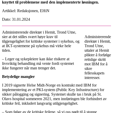
knyttet til problemene med den implementerte løsningen.
Artikkel: Redaksjonen, EHiN
Dato: 31.01.2024
Administrerende direktør i Hemit, Trond Utne,
sier at det stilles svært høye krav til
Administrerende
tilgjengelighet for kritiske systemer i sykehus, og
direktør i Hemit,
at IKT-systemene på sykehus må virke hele
Trond Utne,
tiden.
uttaler at Hemit
plikter å forfølge
– Leger og sykepleiere kan ikke risikere at
rettslige skritt
livsviktig behandling må vente fordi systemet
mot IBM for å
ikke fungerer når man trenger det.
sikre
fellesskapets
Betydelige mangler
interesser.
I 2019 signerte Helse Midt-Norge en kontrakt med IBM for
implementering av et PKI-system (Public Key Infrastructure) for
sikker pålogging og signering. Systemet skulle tas i bruk på St.
Olavs hospital sommeren 2021, men innføringen ble forhindret av
kritiske feil, inkludert langvarig utilgjengelighet.
– Som følge av de kritiske feilene, så vi oss nødt til å stoppe