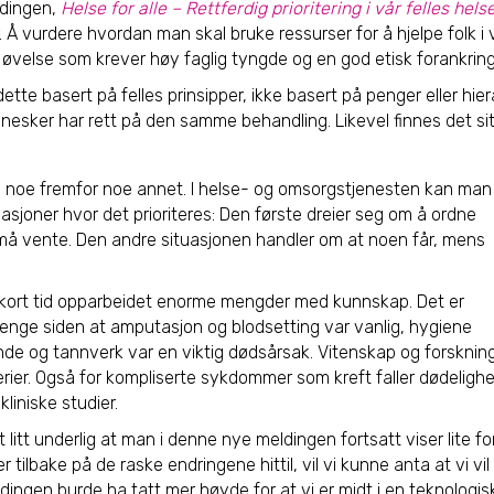
ldingen,
Helse for alle – Rettferdig prioritering i vår felles hel
Å vurdere hvordan man skal bruke ressurser for å hjelpe folk i 
øvelse som krever høy faglig tyngde og en god etisk forankring
dette basert på felles prinsipper, ikke basert på penger eller hier
nesker har rett på den samme behandling. Likevel finnes det si
tte noe fremfor noe annet. I helse- og omsorgstjenesten kan man
tuasjoner hvor det prioriteres: Den første dreier seg om å ordne
 må vente. Den andre situasjonen handler om at noen får, mens
kort tid opparbeidet enorme mengder med kunnskap. Det er
g lenge siden at amputasjon og blodsetting var vanlig, hygiene
nde og tannverk var en viktig dødsårsak. Vitenskap og forskning
erier. Også for kompliserte sykdommer som kreft faller dødelighet
liniske studier.
 litt underlig at man i denne nye meldingen fortsatt viser lite f
ser tilbake på de raske endringene hittil, vil vi kunne anta at vi v
ldingen burde ha tatt mer høyde for at vi er midt i en teknologi