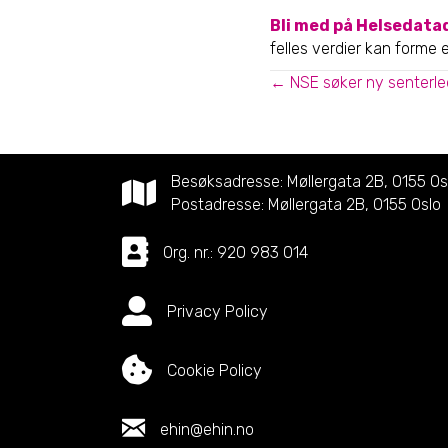
Bli med på Helsedata
felles verdier kan forme 
Posts
← NSE søker ny senterle
navigation
Besøksadresse: Møllergata 2B, 0155 Os
Postadresse: Møllergata 2B, 0155 Oslo
Org. nr.: 920 983 014
Privacy Policy
Cookie Policy
ehin@ehin.no