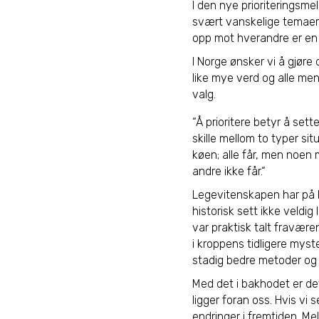
I den nye prioriteringsme
svært vanskelige temaer. 
opp mot hverandre er en 
I Norge ønsker vi å gjøre 
like mye verd og alle men
valg.
“Å prioritere betyr å se
skille mellom to typer si
køen; alle får, men noen
andre ikke får.“
Legevitenskapen har på 
historisk sett ikke veldi
var praktisk talt fravære
i kroppens tidligere myst
stadig bedre metoder og k
Med det i bakhodet er det
ligger foran oss. Hvis vi 
endringer i fremtiden. Me