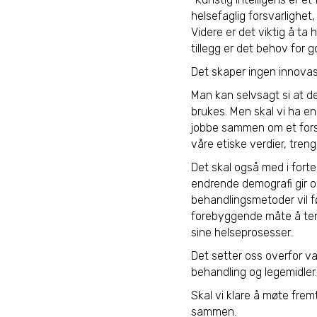
helsefaglig forsvarlighet
Videre er det viktig å ta 
tillegg er det behov for g
Det skaper ingen innovas
Man kan selvsagt si at de
brukes. Men skal vi ha en
jobbe sammen om et forsv
våre etiske verdier, tre
Det skal også med i forte
endrende demografi gir o
behandlingsmetoder vil fø
forebyggende måte å tenk
sine helseprosesser.
Det setter oss overfor va
behandling og legemidler.
Skal vi klare å møte fremt
sammen.