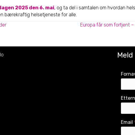
dagen 2025 den 6. mai
, og ta del i samtalen om hvordan hel
en bærekraftig helsetjeneste for alle.
der
Europa får som fortjent –
Meld
lo
Forna
Etter
Email