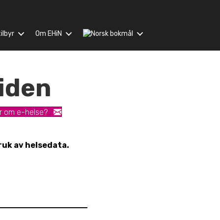
ilbyr
Om EHiN
tiden
r om e-helse?
ruk av helsedata.