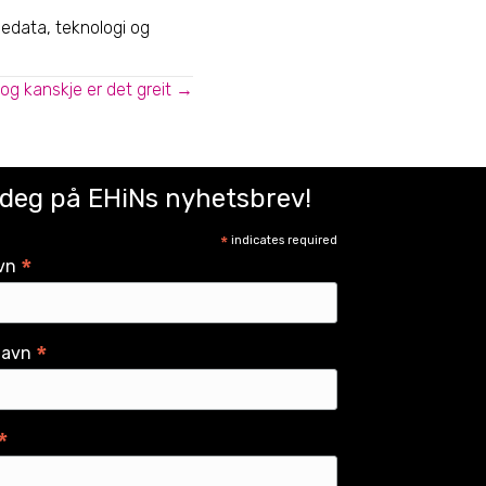
sedata, teknologi og
 og kanskje er det greit →
 deg på EHiNs nyhetsbrev!
*
indicates required
*
vn
*
navn
*