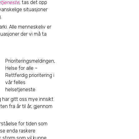
setjeneste
, tas det opp
vanskelige situasjoner
.
arki. Alle menneskeliv er
tuasjoner der vi må ta
Prioriteringsmeldingen,
Helse for alle –
Rettferdig prioritering i
vår felles
helsetjeneste
 har gitt oss mye innsikt
en fra år til år, gjennom
orståelse for tiden som
il se enda raskere
sk storm som vil kunne