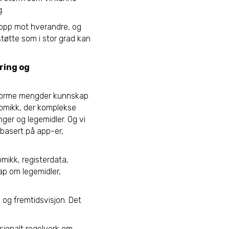
.
r opp mot hverandre, og
sstøtte som i stor grad kan
ering og
enorme mengder kunnskap
nomikk, der komplekse
ger og legemidler. Og vi
 basert på app-er,
mikk, registerdata,
ap om legemidler,
 og fremtidsvisjon. Det
asjonalt regelverk om