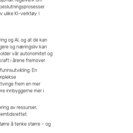
 beslutningsprosesser.
 ulike KI-verktøy. I
ring og AI, og at de kan
ggere og næringsliv kan
holder vår autonomitet og
raft i årene fremover.
funnsutvikling. En
omplekse
l tvinge frem en mer
ere innbyggerne mer i
ring av ressurser,
remtidsrettet.
 tørre å tenke større – og