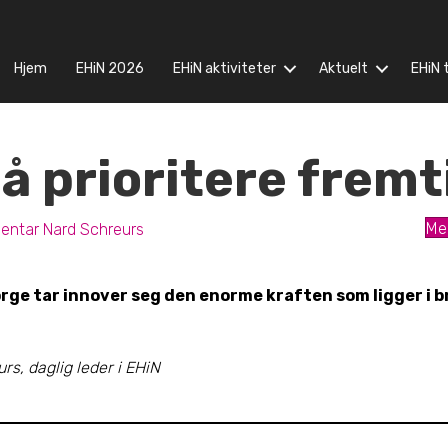
Hjem
EHiN 2026
EHiN aktiviteter
Aktuelt
EHiN t
å prioritere frem
ntar Nard Schreurs
Me
rge tar innover seg den enorme kraften som ligger i b
s, daglig leder i EHiN