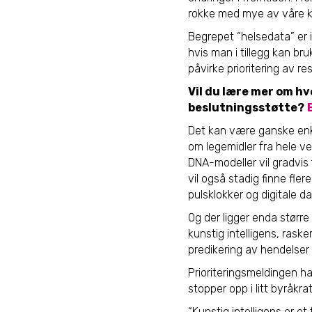
rokke med mye av våre kli
Begrepet “helsedata” er 
hvis man i tillegg kan bru
påvirke prioritering av re
Vil du lære mer om hv
beslutningsstøtte?
Det kan være ganske enk
om legemidler fra hele v
DNA-modeller vil gradvis 
vil også stadig finne fle
pulsklokker og digitale d
Og der ligger enda større
kunstig intelligens, ras
predikering av hendelser 
Prioriteringsmeldingen ha
stopper opp i litt byråkr
“Kunstig intelligens er e