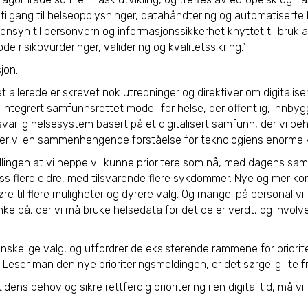
, tilgang til helseopplysninger, datahåndtering og automatiserte
hensyn til personvern og informasjonssikkerhet knyttet til bruk av
ode risikovurderinger, validering og kvalitetssikring.”
jon.
t allerede er skrevet nok utredninger og direktiver om digitalise
 integrert samfunnsrettet modell for helse, der offentlig, innby
arlig helsesystem basert på et digitalisert samfunn, der vi be
nger vi en sammenhengende forståelse for teknologiens enorme k
llingen at vi neppe vil kunne prioritere som nå, med dagens sam
ss flere eldre, med tilsvarende flere sykdommer. Nye og mer k
re til flere muligheter og dyrere valg. Og mangel på personal vi
e på, der vi må bruke helsedata for det de er verdt, og involv
nskelige valg, og utfordrer de eksisterende rammene for priorite
 Leser man den nye prioriteringsmeldingen, er det sørgelig lite f
idens behov og sikre rettferdig prioritering i en digital tid, må vi