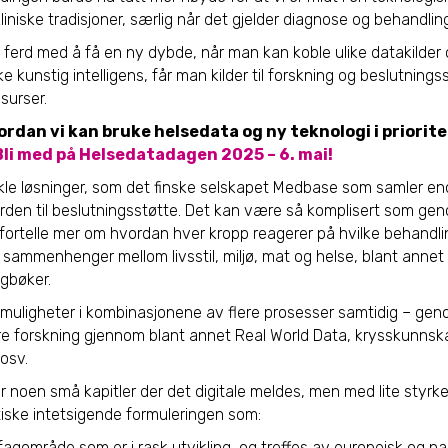
niske tradisjoner, særlig når det gjelder diagnose og behandling
i ferd med å få en ny dybde, når man kan koble ulike datakilde
ke kunstig intelligens, får man kilder til forskning og beslutning
ssurser.
ordan vi kan bruke helsedata og ny teknologi i priorit
Bli med på Helsedatadagen 2025 – 6. mai!
le løsninger, som det finske selskapet Medbase som samler 
erden til beslutningsstøtte. Det kan være så komplisert som ge
fortelle mer om hvordan hver kropp reagerer på hvilke behandlin
re sammenhenger mellom livsstil, miljø, mat og helse, blant annet
agbøker.
 muligheter i kombinasjonene av flere prosesser samtidig – geno
kere forskning gjennom blant annet Real World Data, krysskunnsk
osv.
r noen små kapitler der det digitale meldes, men med lite styrke
atiske intetsigende formuleringen som:
t fagområde som er i rask utvikling, og treffes av europeisk og n