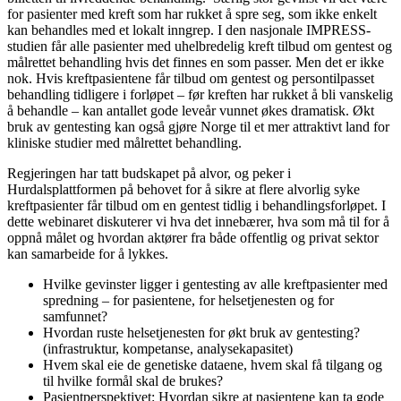
for pasienter med kreft som har rukket å spre seg, som ikke enkelt
kan behandles med et lokalt inngrep. I den nasjonale IMPRESS-
studien får alle pasienter med uhelbredelig kreft tilbud om gentest og
målrettet behandling hvis det finnes en som passer. Men det er ikke
nok. Hvis kreftpasientene får tilbud om gentest og persontilpasset
behandling tidligere i forløpet – før kreften har rukket å bli vanskelig
å behandle – kan antallet gode leveår vunnet økes dramatisk. Økt
bruk av gentesting kan også gjøre Norge til et mer attraktivt land for
kliniske studier med målrettet behandling.
Regjeringen har tatt budskapet på alvor, og peker i
Hurdalsplattformen på behovet for å sikre at flere alvorlig syke
kreftpasienter får tilbud om en gentest tidlig i behandlingsforløpet. I
dette webinaret diskuterer vi hva det innebærer, hva som må til for å
oppnå målet og hvordan aktører fra både offentlig og privat sektor
kan samarbeide for å lykkes.
Hvilke gevinster ligger i gentesting av alle kreftpasienter med
spredning – for pasientene, for helsetjenesten og for
samfunnet?
Hvordan ruste helsetjenesten for økt bruk av gentesting?
(infrastruktur, kompetanse, analysekapasitet)
Hvem skal eie de genetiske dataene, hvem skal få tilgang og
til hvilke formål skal de brukes?
Pasientperspektivet: Hvordan sikre at pasientene kan ta gode