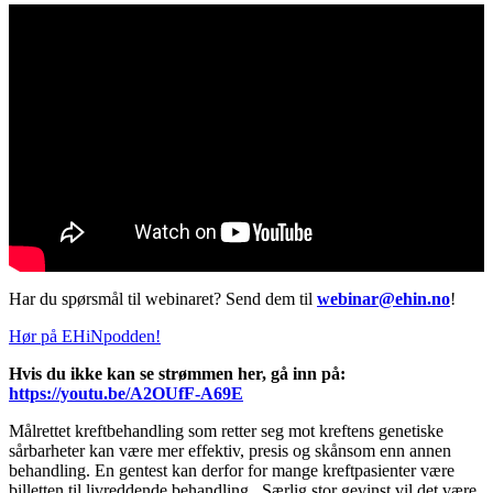
Har du spørsmål til webinaret? Send dem til
webinar@ehin.no
!
Hør på EHiNpodden!
Hvis du ikke kan se strømmen her, gå inn på:
https://youtu.be/A2OUfF-A69E
Målrettet kreftbehandling som retter seg mot kreftens genetiske
sårbarheter kan være mer effektiv, presis og skånsom enn annen
behandling. En gentest kan derfor for mange kreftpasienter være
billetten til livreddende behandling. Særlig stor gevinst vil det være