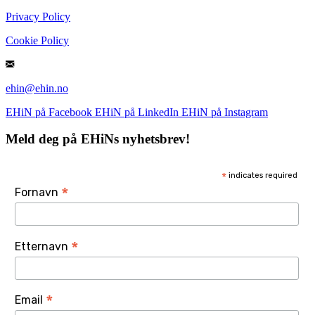
Privacy Policy
Cookie Policy
ehin@ehin.no
EHiN på Facebook
EHiN på LinkedIn
EHiN på Instagram
Meld deg på EHiNs nyhetsbrev!
*
indicates required
*
Fornavn
*
Etternavn
*
Email