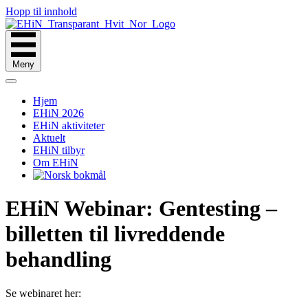
Hopp til innhold
Meny
Hjem
EHiN 2026
EHiN aktiviteter
Aktuelt
EHiN tilbyr
Om EHiN
EHiN Webinar: Gentesting –
billetten til livreddende
behandling
Se webinaret her: