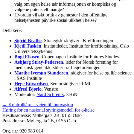
valg om egen helse når informasjonen er kompleks og
valgene potensielt mange?
Hvordan vil økt bruk av gentester i den offentlige
helsetjenesten påvirke sosial ulikhet i helse?
Deltakere:
Sigrid Bratlie
, Strategisk rådgiver i Kreftforeningen
Kjetil Taskén
, Instituttleder, Institutt for kreftforskning, Oslo
Universitetssykehus
Bogi Eliasen
, Copenhagen Institute for Futures Studies
Asbjørg Stray-Pedersen
, leder for Norsk forening for
medisinsk genetikk, stiller fra Legeforeningen
Marthe Iversøn Standeren
, rådgiver for helse og life science
i SAS Institute
Hege Edvardsen
, Seniorrådgiver i LMI
Alfred Bjørlo
, Venstre
Moderator:
Nard Schreurs
, EHiN
Posts
← Kontrolltårn – veien til innovasjon
Høring for en nasjonal styringsmodell for e-helse →
navigation
Besøksadresse: Møllergata 2B, 0155 Oslo
Postadresse: Møllergata 2B, 0155 Oslo
Org. nr.: 920 983 014