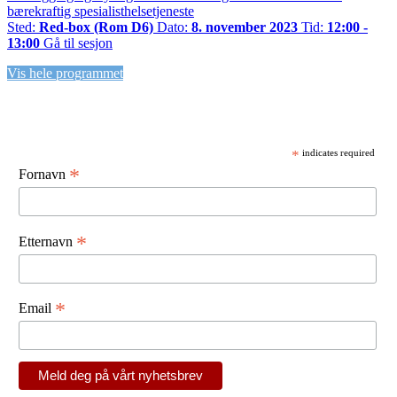
bærekraftig spesialisthelsetjeneste
Sted:
Red-box (Rom D6)
Dato:
8. november 2023
Tid:
12:00 -
13:00
Gå til sesjon
Vis hele programmet
Meld deg på vårt nyhetsbrev!
*
indicates required
*
Fornavn
*
Etternavn
*
Email