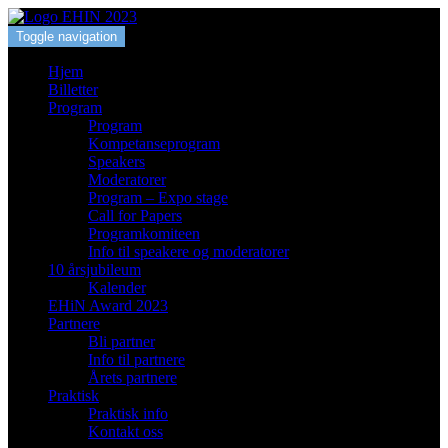
Toggle navigation
Hjem
Billetter
Program
Program
Kompetanseprogram
Speakers
Moderatorer
Program – Expo stage
Call for Papers
Programkomiteen
Info til speakere og moderatorer
10 årsjubileum
Kalender
EHiN Award 2023
Partnere
Bli partner
Info til partnere
Årets partnere
Praktisk
Praktisk info
Kontakt oss