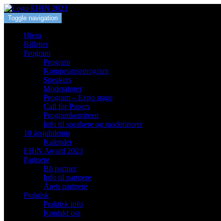
Toggle navigation
Hjem
Billetter
Program
Program
Kompetanseprogram
Speakers
Moderatorer
Program – Expo stage
Call for Papers
Programkomiteen
Info til speakere og moderatorer
10 årsjubileum
Kalender
EHiN Award 2023
Partnere
Bli partner
Info til partnere
Årets partnere
Praktisk
Praktisk info
Kontakt oss