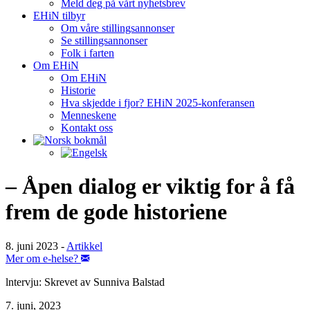
Meld deg på vårt nyhetsbrev
EHiN tilbyr
Om våre stillingsannonser
Se stillingsannonser
Folk i farten
Om EHiN
Om EHiN
Historie
Hva skjedde i fjor? EHiN 2025-konferansen
Menneskene
Kontakt oss
– Åpen dialog er viktig for å få
frem de gode historiene
8. juni 2023
-
Artikkel
Mer om e-helse?
lntervju: Skrevet av Sunniva Balstad
7. juni, 2023