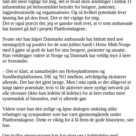
fald det mest vigtige for mig, det er hvad store ændringer i kritisk IT
infrastruktur på helseområdet betyder for borgere, patienter,
fagprofessionelle og organisationer. Og så hvilket potentiale hver
løsning har på den front. Det er det vigtige for mig.
Det er også præcis der, jeg er ganske stolt over, at vi som ambassade
har kunnet gå ind i projekt Plattformdagene.
Svane sier han håper Danmarks ambassade har bidratt med noe
meningsfylt og positivt for de som jobber hardt i Helse Midt-Norge
med å gjøre så godt de kan for sine borgere, pasienter og ansatte.
Han vektlegger videre at Norge og Danmark har veldig mye å lære
av hverandre.
– Det er klart, at samarbejdet om Helseplattformen og
Sundhedsplatformen, DK og NO imellem, selvfølgelig eksisterer
allerede. Det har det gjort længe. Men i min optik er der alligevel et
langt større potentiale, hvis vi får aktiveret mere nyttigt netværk på
alle niveauer (ikke kun ledelse til ledelse) for at lære endnu mere
systematisk af hinanden, end vi allerede gør.
Videre roser han den ærlige og åpne dialogen omkring ulike
erfaringer og synspunkter som har vært gjennomgående under
Plattformdagene. Dette er viktig for å få frem de gode historiene, sier
han.
Om hvilke observasjoner han har gjort seg i forbindelse med