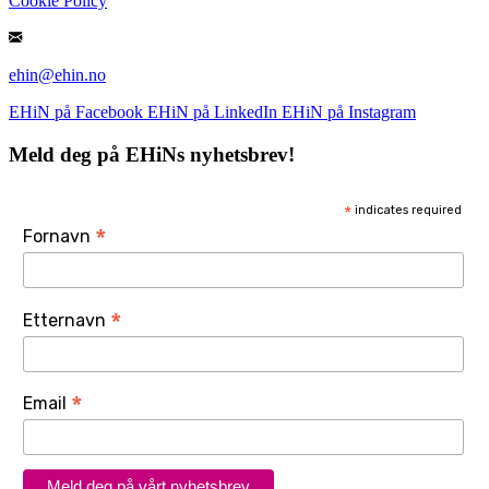
Cookie Policy
ehin@ehin.no
EHiN på Facebook
EHiN på LinkedIn
EHiN på Instagram
Meld deg på EHiNs nyhetsbrev!
*
indicates required
*
Fornavn
*
Etternavn
*
Email