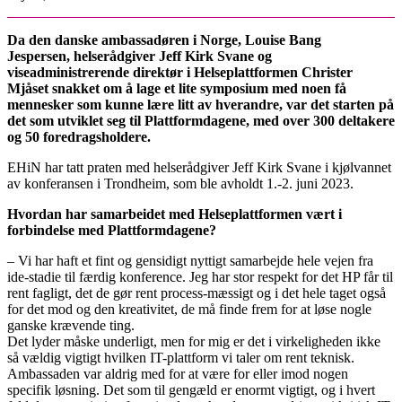
Da den danske ambassadøren i Norge, Louise Bang
Jespersen, helserådgiver Jeff Kirk Svane og
viseadministrerende direktør i Helseplattformen Christer
Mjåset snakket om å lage et lite symposium med noen få
mennesker som kunne lære litt av hverandre, var det starten på
det som utviklet seg til Plattformdagene, med over 300 deltakere
og 50 foredragsholdere.
EHiN har tatt praten med helserådgiver Jeff Kirk Svane i kjølvannet
av konferansen i Trondheim, som ble avholdt 1.-2. juni 2023.
Hvordan har samarbeidet med Helseplattformen vært i
forbindelse med Plattformdagene?
– Vi har haft et fint og gensidigt nyttigt samarbejde hele vejen fra
ide-stadie til færdig konference. Jeg har stor respekt for det HP får til
rent fagligt, det de gør rent process-mæssigt og i det hele taget også
for det mod og den kreativitet, de må finde frem for at løse nogle
ganske krævende ting.
Det lyder måske underligt, men for mig er det i virkeligheden ikke
så vældig vigtigt hvilken IT-plattform vi taler om rent teknisk.
Ambassaden var aldrig med for at være for eller imod nogen
specifik løsning. Det som til gengæld er enormt vigtigt, og i hvert