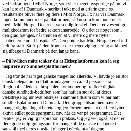
ved indføringen i Midt Norge, som vi er meget nysgerrige på om vi
kan lære af i Danmark – særligt i takt med at erfaringerne og
resultaterne bliver flere og flere i Midt Norge. Fx har vi i Danmark
ingen kommuner med på platformen, sådan som kommunerne er
med i Midt Norge. Det er en væsentlig forskel. Det er et væsentligt
mulighedsrum for bedre sektorsamarbejde. Og det er noget som i
den grad trænges, når trenden er, at vi mere og mere flytter
”patienterne ud af hospitalet”. Den pointe har Midt Norge tænkt ind
helt fra start. Så fx på den front er der meget vigtigt læring at få med
sig tilbage til Danmark på den lange bane.
–
På hvilken måte tenker du at Helseplattformen kan la seg
inspirere av Sunnhetsplattformen?
– Jeg tror de har taget ganske meget ind allerede. Vi havde jo en stor
dansk delegation på Plattformdagene på ca. 20 personer fra
Regional IT ledelse, hospitaler, kommuner og fra flere digitale
danske sundheds-bedrifter, som har haft en stor del af deres
vækstrejse og innovationsrejse, i samme tidsrum som vi har haft
sundhedsplatformen i Danmark. Den gruppe tilsammen havde
mange vigtige ting at berette, og jeg fornemmede, at der blev lyttet
aktivt, stillet gode spørgsmål osv, når de var på programmet. Det
tænker jeg er vigtig inspiration i praksis. Og jeg ved også, at der er
flere gode opfølgningsspor for mange af de danske deltagere i
samspil med deres norske kolleger i efterkant af dagene.