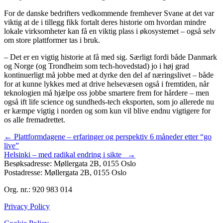
For de danske bedrifters vedkommende fremhever Svane at det var
viktig at de i tillegg fikk fortalt deres historie om hvordan mindre
lokale virksomheter kan få en viktig plass i økosystemet – også selv
om store plattformer tas i bruk.
– Det er en vigtig historie at få med sig. Særligt fordi både Danmark
og Norge (og Trondheim som tech-hovedstad) jo i høj grad
kontinuerligt må jobbe med at dyrke den del af næringslivet – både
for at kunne lykkes med at drive helsevæsen også i fremtiden, når
teknologien må hjælpe oss jobbe smartere frem for hårdere – men
også ift life science og sundheds-tech eksporten, som jo allerede nu
er kæmpe vigtig i norden og som kun vil blive endnu vigtigere for
os alle fremadrettet.
Posts
← Plattformdagene – erfaringer og perspektiv 6 måneder etter “go
live”
navigation
Helsinki – med radikal endring i sikte →
Besøksadresse: Møllergata 2B, 0155 Oslo
Postadresse: Møllergata 2B, 0155 Oslo
Org. nr.: 920 983 014
Privacy Policy