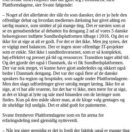
Plattformdagene, sier Svane følgende:
– Noget af det allerførste der slår én som dansker, det er jo hele den
offentlige debat og hvordan mediernes dækning har givet alting en
særlig nuance, som smitter af på mange ting. Det er næsten som at
se en genudsendelse af debatten fra dengang 2 ud af vores 5 danske
helseregioner indførte Sundhedsplatformen tilbage i 2016. Og det er
ikke for at sige at alt er godt. For det er det ikke. Men jeg synes, det
er vigtigt med balancen. Der er ingen store offentlige IT-projekter
som er enkle. Slet ikke i sundhedsvæsenet, som er så komplekst,
høj-effektivt og presset på tid og ressourcer. Transition tager altid tid.
Og det gjorde det også i Danmark, da vi fik Sundhedsplatformen.
Der var nok meget, vi kunne have gjort anderledes og sikkert også
bedre i Danmark dengang. Det var der også flere af de danske
speakers fra region og hospitaler, som sagde under Plattformdagene.
Men den slags udfordringer giver utrolig meget læring. Ikke for at
sige, at vi har alle svarene, for det har vi ikke, men mere for at sige,
at det er klogt at lytte og tale med hinanden om de læringer som
findes. Kun på den måde sikrer man, at de kloge valg gentages og
de uheldige fejl undgås. Det er altid godt for patienterne.
Svane fremhever Plattformdagene som en fin arena for
erfaringsdeling med gjensidig nytteverdi.
– Når jeg siger gensidig er det jo fordi der faktisk også er mange ting