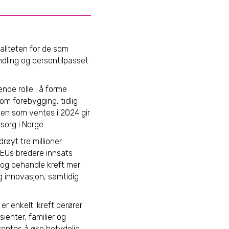
valiteten for de som
ndling og persontilpasset
ende rolle i å forme
om forebygging, tidlig
ien som ventes i 2024 gir
sorg i Norge.
drøyt tre millioner
 EUs bredere innsats
 og behandle kreft mer
 og innovasjon, samtidig
er enkelt: kreft berører
sienter, familier og
rventes å øke betydelig