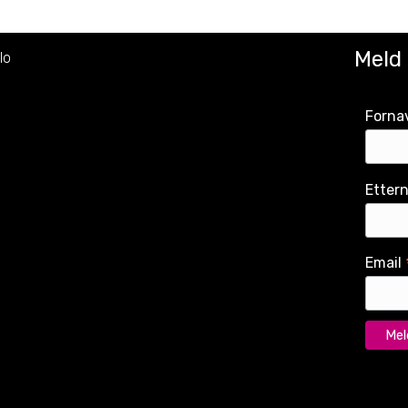
Meld
lo
Forna
Etter
Email