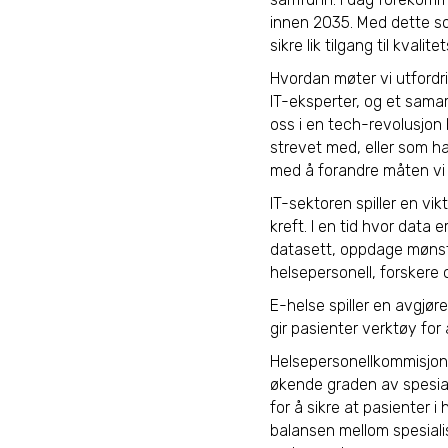
innen 2035. Med dette som
sikre lik tilgang til kval
Hvordan møter vi utfordr
IT-eksperter, og et samar
oss i en tech-revolusjon h
strevet med, eller som ha
med å forandre måten vi 
IT-sektoren spiller en vi
kreft. I en tid hvor data 
datasett, oppdage mønstr
helsepersonell, forskere 
E-helse spiller en avgjør
gir pasienter verktøy for
Helsepersonellkommisjon
økende graden av spesial
for å sikre at pasienter i
balansen mellom spesialis