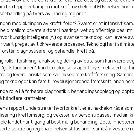
 bakteppe er kampen mot kreft nøkkelen til EUs helseunion, og e
itetsbehandling på tvers av land og regioner.
ingen med økningen av krefttilfeller? Svaret er et intensivt sa
beid mellom private aktører i næringslivet og offentlige beslutni
vor kunstig intelligens (AI) og avansert teknologi kan levere sva
r vært preget av tidkrevende prosesser. Teknologi har i så måte e
forstår, diagnostiserer og behandler kreft på.
ktig rolle i forskning, analyse og deling av data som kan være 
er “gullstandarden”, kan teknologiselskaper tilby sin ekspertise f
e og levere innsikt som kan akselerere kreftforskning. Samarb
og teknologer kan føre til revolusjonerende fremskritt innen per
ende rolle i å forbedre diagnostikk, behandlingsopplegg og oppf
 å håndtere kreftreisen.
ens rapport understreker hvorfor kreft er et nøkkelområde som
isering i kreftomsorg, og veksten av persontilpasset medisin k
 hele landet har tilgang til best mulig behandling. Dette innebære
erte sentre og regionale helseinstitusjoner, samt å investere i 