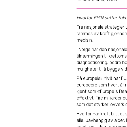
Hvorfor EHiN setter foku
Fra nasjonale strategier 
rammes av kreft gjennom 
medisin.
I Norge har den nasjonale
tilnærmingen til kreftoms
diagnostisering, bedre be
muligheter til å bygge v
På europeisk nivå har E
europeere som hvert år r
kjent som «Europe´s Beat
effektivt. Fire milliarder
som det styrker lovverk o
Hvorfor har kreft blitt et
alle, uavhengig av alder, 
samfunn. I dag forekommer