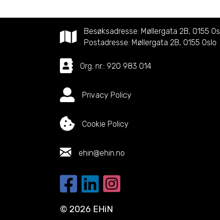
navigation
Besøksadresse: Møllergata 2B, 0155 Os
Postadresse: Møllergata 2B, 0155 Oslo
Org. nr.: 920 983 014
Privacy Policy
Cookie Policy
ehin@ehin.no
EHiN på Facebook
EHiN på LinkedIn
EHiN på Instagram
© 2026 EHiN