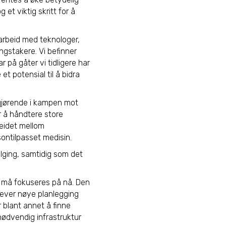
t viktig skritt for å
marbeid med teknologer,
ngstakere. Vi befinner
r på gåter vi tidligere har
t potensial til å bidra
avgjørende i kampen mot
or å håndtere store
eidet mellom
sontilpasset medisin.
ølging, samtidig som det
 må fokuseres på nå. Den
rever nøye planlegging
r blant annet å finne
nødvendig infrastruktur