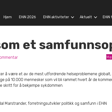
Hjem
EHiN 2026
EHiN aktiviteter
Aktuelt
EHiN t
 som et samfunnso
ommentar
Me
setter å være et av de mest utfordrende helseproblemene global
orge på 10.000 mennesker som vil bli rammet hvert år de komme
ke skritt for å bekjempe sykdommen.
l Marstrander, forretningsutvikler politikk og samfunn i EHiN