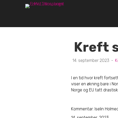
Kreft
14. september 2023
-
K
I en tid hvor kreft fort
viser en økning bare i N
Norge og EU tatt drastis
Kommentar: Iselin Holmeda
14. september, 2023