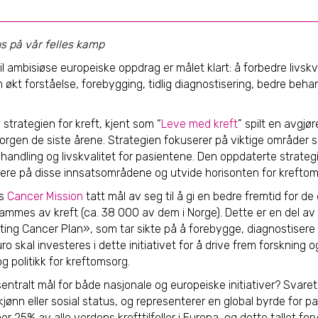
s på vår felles kamp
til ambisiøse europeiske oppdrag er målet klart: å forbedre livsk
økt forståelse, forebygging, tidlig diagnostisering, bedre beha
 strategien for kreft, kjent som “
Leve med kreft
” spilt en avgjør
orgen de siste årene. Strategien fokuserer på viktige områder s
handling og livskvalitet for pasientene. Den oppdaterte strateg
idere på disse innsatsområdene og utvide horisonten for kreftom
Us
Cancer Mission
tatt mål av seg til å gi en bedre fremtid for de 
ammes av kreft (ca. 38 000 av dem i Norge). Dette er en del av
ing Cancer Plan», som tar sikte på å forebygge, diagnostisere
 euro skal investeres i dette initiativet for å drive frem forskning
g politikk for kreftomsorg.
 sentralt mål for både nasjonale og europeiske initiativer? Svaret 
kjønn eller sosial status, og representerer en global byrde for pa
 25% av alle verdens krefttilfeller i Europa, og dette tallet fo