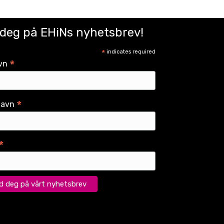
 deg på EHiNs nyhetsbrev!
*
indicates required
*
vn
*
navn
*