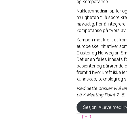
og kompetanse.
Nukleærmedisin spiller o
muligheten til å spore k
nøyaktig. For å integrere
kompetanse på tvers av 
Kampen mot kreft et kompl
europeiske initiativer s
Cluster og Norwegian Sm
Det er en felles innsats 
pasienter og pårørende d
fremtid hvor kreft ikke 
kunnskap, teknologi og 
Med dette ønsker vi å lø
på X Meeting Point 7.-8
Sesjon: «Leve med kr
Posts
← FHIR