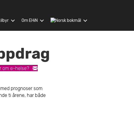
ilbyr
Om EHiN
ppdrag
r om e-helse?
t, med prognoser som
nde ti årene, har både