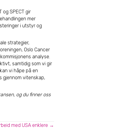
ET og SPECT gir
 behandlingen mer
teringer i utstyr og
le strategier,
foreningen, Oslo Cancer
llkommisjonens analyse.
tivt, samtidig som vi gir
kan vi håpe på en
es gjennom vitenskap,
ansen, og du finner oss
rbeid med USA enklere →