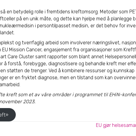
gså en betydelig rolle i fremtidens kreftomsorg. Metoder som P
reftceller på en unik måte, og dette kan hjelpe med å planlegge
 nukleærmedisin i persontilpasset medisin, er det behov for inves
landet.
ekst og tverrfaglig arbeid som involverer næringslivet, nasjona
om EU Mission Cancer, engasjement fra organisasjoner som Kreft
art Care Cluster samt rapporter som blant annet Helsepersone
for å forstå, forebygge, diagnostisere og behandle kreft mer effek
en støtten de trenger. Ved å kombinere ressurser og kunnskap 
lenger er en fryktet diagnose, men en tilstand som kan overvinn
samarbeid.
fte kreft som et av våre områder i programmet til EHiN-konfer
. november 2023.
eft»
EU gjør helsesama